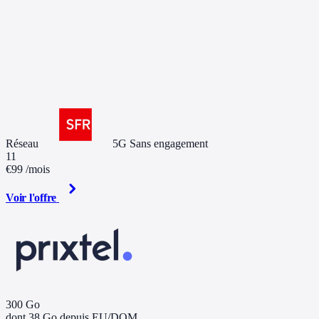
Réseau
5G
Sans engagement
11
€99
/mois
Voir l'offre
300 Go
dont 38 Go depuis EU/DOM